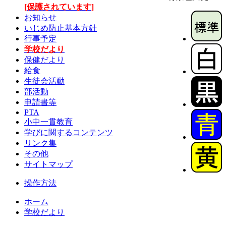
[保護されています]
お知らせ
いじめ防止基本方針
行事予定
学校だより
保健だより
給食
生徒会活動
部活動
申請書等
PTA
小中一貫教育
学びに関するコンテンツ
リンク集
その他
サイトマップ
操作方法
ホーム
学校だより