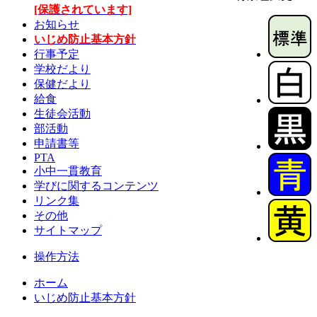
[保護されています]
お知らせ
いじめ防止基本方針
行事予定
学校だより
保健だより
給食
生徒会活動
部活動
申請書等
PTA
小中一貫教育
学びに関するコンテンツ
リンク集
その他
サイトマップ
操作方法
ホーム
いじめ防止基本方針