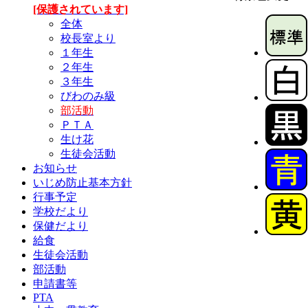
[保護されています]
全体
校長室より
１年生
２年生
３年生
びわのみ級
部活動
ＰＴＡ
生け花
生徒会活動
お知らせ
いじめ防止基本方針
行事予定
学校だより
保健だより
給食
生徒会活動
部活動
申請書等
PTA